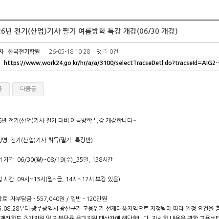
26년 전기(산업)기사 필기 여름방학 특강 개강(06/30 개강)
자
한국전기학원
26-05-18 10:28
댓글
0건
https://www.work24.go.kr/hr/a/a/3100/selectTracseDetl.do?tracseId=AIG2
글
다음글
26년 전기(산업)기사 필기 대비 여름방학 특강 개강합니다~
정명: 전기(산업)기사 취득(필기_특강반)
 기간: 06/30(월)~08/19(수)_35일, 138시간
 시간: 09시~13시(월~금, 14시~17시 보강 있음)
료: 자부담금 - 557,040원 / 일반 - 120만원
25.08.28부터 광주광역시 광산구가 고용위기 선제대응지역으로 지정됨에 따라 일정 요건을 충
 계좌한도 추가지원 및 자부담률 우대지원 대상자에 해당합니다. 자세한 내용은 관할 고용센