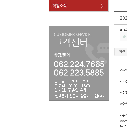
20
작성
이전
20
*과
*수업
*수업
*수강
**
등은