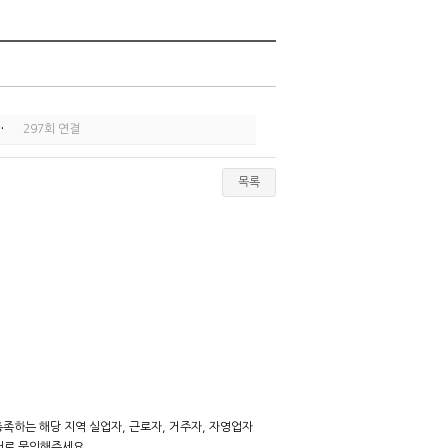
…
297회 연결
목록
족하는 해당 지역 실업자, 근로자, 거주자, 자영업자
터로 문의해주세요.