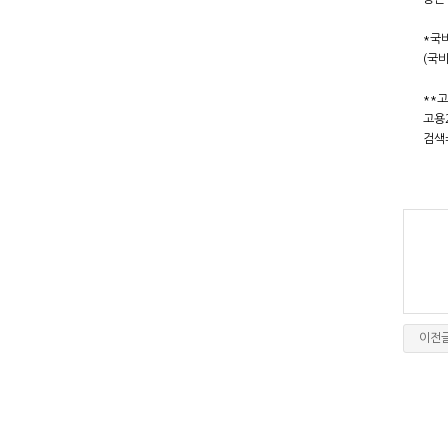
*국
(국
**
고용
검색
이전